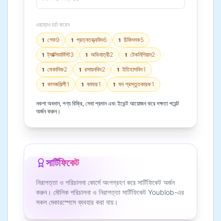
এছাড়াও চর্চা করেন
শেফ
9
প্রত্নতত্ত্ববিদ
6
চিকিৎসক
5
1
1
1
ট্যাক্সিডার্মিস্ট
3
অভিযাত্রী
2
টেকনিশিয়ান
2
1
1
1
মেকানিক
2
রসায়নবিদ
2
ইতিহাসবিদ
1
1
1
1
কাগজশিল্পী
1
কামার
1
মদ প্রস্তুতকারক
1
1
1
1
নকশা অবদান, পণ্য বিক্রি, সেবা প্রদান এবং ইভেন্ট আয়োজন করে দক্ষতা পয়েন্ট
অর্জন করুন।
সার্টিফিকেট
নিরাপত্তা ও পরিচালনা কোর্সে অংশগ্রহণ করে সার্টিফিকেট অর্জন
করুন। মৌলিক পরিচালনা ও নিরাপত্তা সার্টিফিকেট Youblob-এর
সকল মেকারস্পেসে ব্যবহার করা যায়।