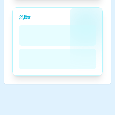
গিল্ড