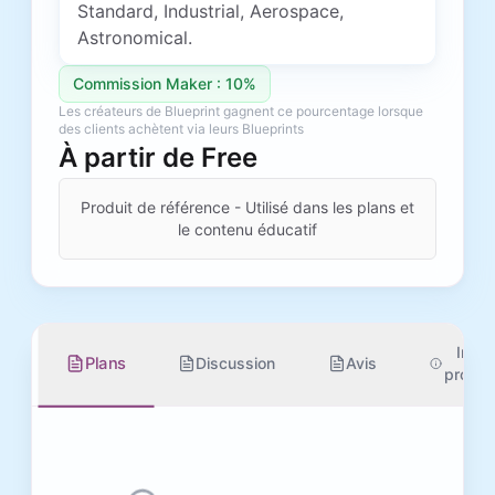
Standard, Industrial, Aerospace,
Astronomical.
Commission Maker : 10%
Les créateurs de Blueprint gagnent ce pourcentage lorsque
des clients achètent via leurs Blueprints
À partir de
Free
Produit de référence - Utilisé dans les plans et
le contenu éducatif
Info
Plans
Discussion
Avis
produi