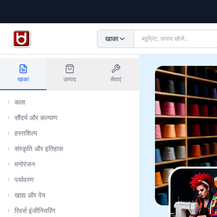
खाका
खाका
उत्पाद
सेवाएं
कला
सौंदर्य और कल्याण
हस्तशिल्प
संस्कृति और इतिहास
मनोरंजन
पर्यावरण
खाद्य और पेय
रिवर्स इंजीनियरिंग