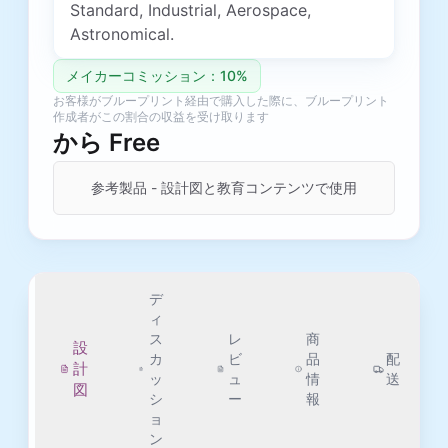
Standard, Industrial, Aerospace,
Astronomical.
メイカーコミッション：10%
お客様がブループリント経由で購入した際に、ブループリント
作成者がこの割合の収益を受け取ります
から
Free
参考製品 - 設計図と教育コンテンツで使用
デ
ィ
ス
レ
商
設
カ
ビ
品
配
計
ッ
ュ
情
送
図
シ
ー
報
ョ
ン