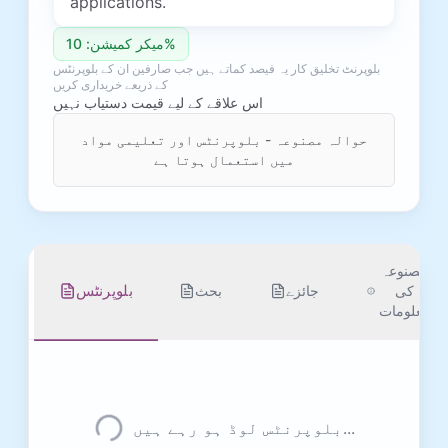
applications.
میکر کمیشن: 10%
بلوپرنٹ تخلیق کار یہ فیصد کماتے ہیں جب صارفین ان کے بلوپرنٹس
کے ذریعے خریداری کریں
اس علاقے کے لیے قیمت دستیاب نہیں
حوالہ مصنوعہ - بلوپرنٹس اور تعلیمی مواد
میں استعمال ہوتا ہے
مصنوعہ
بلوپرنٹس
کی
جائزے
بحث
معلومات
بلوپرنٹس لوڈ ہو رہے ہیں...