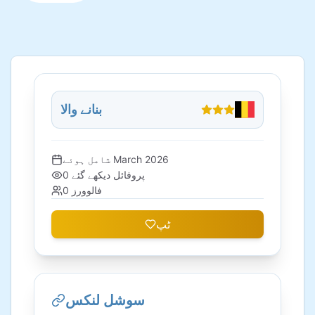
بنانے والا
March 2026
شامل ہوئے
پروفائل دیکھے گئے
0
فالوورز
0
ٹپ
سوشل لنکس