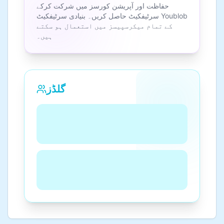
حفاظت اور آپریشن کورسز میں شرکت کرکے
سرٹیفکیٹ حاصل کریں۔ بنیادی سرٹیفکیٹ Youblob
کے تمام میکرسپیسز میں استعمال ہو سکتے
ہیں۔
گلڈز