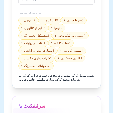
یہ بھی کرتے ہیں
3
حنوط سازی
6
آثار قدیمہ
9
باورچی
1
1
1
2
کیمیا
3
طبی ٹیکنالوجی
1
1
1
پہننے والی ٹیکنالوجی
2
مکینیکل انجینئرنگ
1
1
1
دھات کا کام
1
ثقافت و روایات
1
1
1
سمندر کی تہہ
1
سمارٹ ہوم اور آرائش
1
1
1
کاغذی دستکاری
1
شراب سازی و کشید
1
1
1
ماحولیاتی انجینئرنگ
1
نقشے شامل کرکے، مصنوعات بیچ کر، خدمات فراہم کرکے اور
تقریبات منعقد کرکے مہارت پوائنٹس حاصل کریں۔
سرٹیفکیٹ