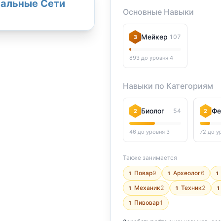
альные Сети
Основные Навыки
Мейкер
107
3
893 до уровня 4
Навыки по Категориям
Биолог
Фе
54
2
2
46 до уровня 3
72 до у
Также занимается
Повар
9
Археолог
6
1
1
1
Механик
2
Техник
2
1
1
1
Пивовар
1
1