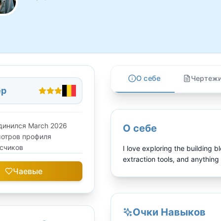
О себе
Чертеж
ер
динился
March 2026
О себе
отров профиля
счиков
I love exploring the building 
extraction tools, and anything
Чаевые
Очки Навыков