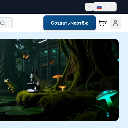
RUB
Создать чертёж
0