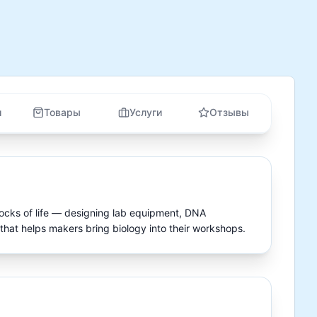
и
Товары
Услуги
Отзывы
blocks of life — designing lab equipment, DNA 
 that helps makers bring biology into their workshops.