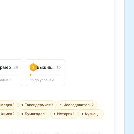
рмер
Выживальщик
28
15
2
ровня 3
85 до уровня 3
Медик
3
Таксидермист
3
Исследователь
2
1
1
Химик
2
Бумагодел
1
Историк
1
Кузнец
1
1
1
1