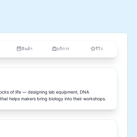
สินค้า
บริการ
รีวิว
blocks of life — designing lab equipment, DNA 
 that helps makers bring biology into their workshops.