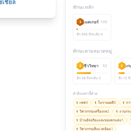
โซเชียล
ทักษะหลัก
เมคเกอร์
105
3
อีก 895 ถึงระดับ 4
ทักษะตามหมวดหมู่
ชีววิทยา
52
2
2
อีก 48 ถึงระดับ 3
อีก 72 ถึ
ทำสิ่งเหล่านี้ด้วย
เชฟ
9
โบราณคดี
6
การ
1
1
1
วิศวกรรมเครื่องกล
2
งานกร
1
1
บ้านอัจฉริยะและของตกแต่ง
1
1
วิศวกรรมสิ่งแวดล้อม
1
1