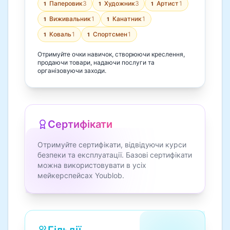
Паперовик
3
Художник
3
Артист
1
1
1
1
Виживальник
1
Канатник
1
1
1
Коваль
1
Спортсмен
1
1
1
Отримуйте очки навичок, створюючи креслення,
продаючи товари, надаючи послуги та
організовуючи заходи.
Сертифікати
Отримуйте сертифікати, відвідуючи курси
безпеки та експлуатації. Базові сертифікати
можна використовувати в усіх
мейкерспейсах Youblob.