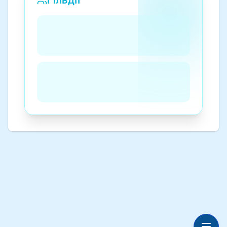
Гільдії