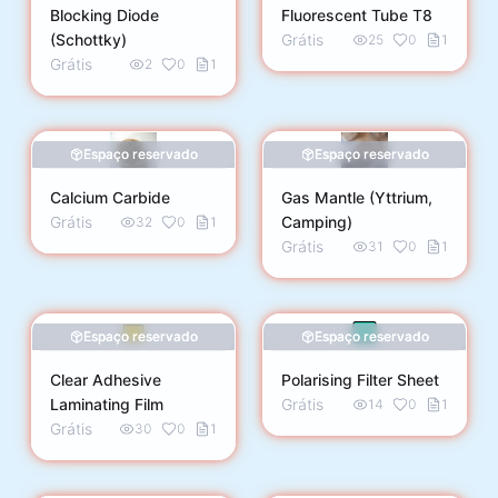
Blocking Diode
Fluorescent Tube T8
(Schottky)
Grátis
25
0
1
Grátis
2
0
1
Espaço reservado
Espaço reservado
Calcium Carbide
Gas Mantle (Yttrium,
Grátis
Camping)
32
0
1
Grátis
31
0
1
Espaço reservado
Espaço reservado
Clear Adhesive
Polarising Filter Sheet
Laminating Film
Grátis
14
0
1
Grátis
30
0
1