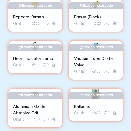
Espaço reservado
Espaço reservado
Popcorn Kernels
Eraser (Block)
Grátis
Grátis
23
0
1
26
0
1
Espaço reservado
Espaço reservado
Neon Indicator Lamp
Vacuum Tube Diode
Grátis
Valve
14
0
1
Grátis
33
0
1
Espaço reservado
Espaço reservado
Aluminium Oxide
Balloons
Abrasive Grit
Grátis
33
0
1
Grátis
0
0
1