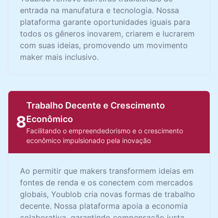
entrada na manufatura e tecnologia. Nossa
plataforma garante oportunidades iguais para
todos os gêneros inovarem, criarem e lucrarem
com suas ideias, promovendo um movimento
maker mais inclusivo.
Trabalho Decente e Crescimento
8
Econômico
Facilitando o empreendedorismo e o crescimento
econômico impulsionado pela inovação
Ao permitir que makers transformem ideias em
fontes de renda e os conectem com mercados
globais, Youblob cria novas formas de trabalho
decente. Nossa plataforma apoia a economia
colaborativa, garantindo compensação justa