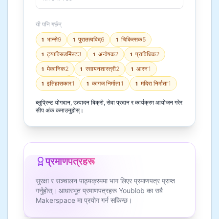
यी पनि गर्छन्
भान्से
9
पुरातत्वविद्
6
चिकित्सक
5
1
1
1
ट्याक्सिडर्मिस्ट
3
अन्वेषक
2
प्राविधिक
2
1
1
1
मेकानिक
2
रसायनशास्त्री
2
आरन
1
1
1
1
इतिहासकार
1
कागज निर्माता
1
मदिरा निर्माता
1
1
1
1
ब्लुप्रिन्ट योगदान, उत्पादन बिक्री, सेवा प्रदान र कार्यक्रम आयोजन गरेर
सीप अंक कमाउनुहोस्।
प्रमाणपत्रहरू
सुरक्षा र सञ्चालन पाठ्यक्रममा भाग लिएर प्रमाणपत्र प्राप्त
गर्नुहोस्। आधारभूत प्रमाणपत्रहरू Youblob का सबै
Makerspace मा प्रयोग गर्न सकिन्छ।