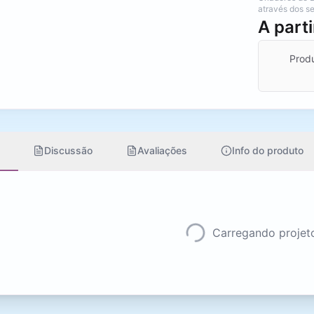
através dos se
A part
Produ
s
Discussão
Avaliações
Info do produto
Carregando projeto