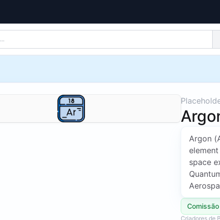
Placehold
Argo
Argon (
element
space ex
Quantum,
Aerospa
Comissão
Criadores de 