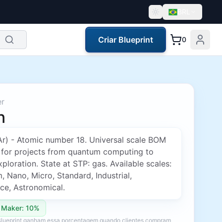
BRL
Criar Blueprint
0
er
n
Ar) - Atomic number 18. Universal scale BOM
 for projects from quantum computing to
ploration. State at STP: gas. Available scales:
 Nano, Micro, Standard, Industrial,
ce, Astronomical.
 Maker: 10%
Blueprint ganham essa porcentagem quando clientes compram