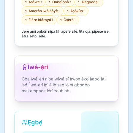
Aṣèwé
3
Oníṣẹ́ ọnà
3
Alágbẹ̀dẹ
1
1
1
1
Amọ̀ràn ìwàláàyè
1
Aṣòkùn
1
1
1
Elére ìdárayá
1
Òṣèré
1
1
1
Jèrè àmì ọgbọ́n nípa fífi apẹrẹ sílẹ̀, títa ọjà, pípèsè iṣẹ́,
àti ṣíṣètò iṣẹ̀lẹ̀.
Ìwé-ẹ̀rí
Gba ìwé-ẹ̀rí nípa wíwá sí àwọn ẹ̀kọ́ ààbò àti
iṣẹ́. Ìwé-ẹ̀rí ìpìlẹ̀ lè ṣeé lò ní gbogbo
makerspace lórí Youblob.
Ẹgbẹ́