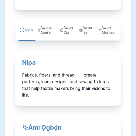
Aworan
Awọn
Awọn
Awọn
Nipa
Apẹrẹ
Ọja
Iṣẹ
Atunwo
Nipa
Fabrics, fibers, and thread — I create 
patterns, loom designs, and sewing fixtures 
that help textile makers bring their visions to 
life.
Àmì Ọgbọ́n