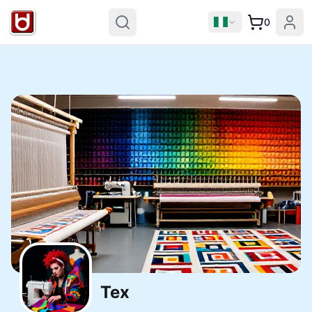
0
Tex