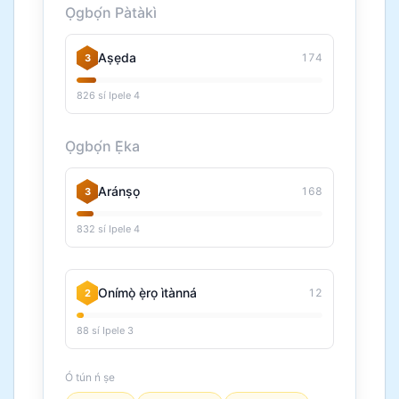
Ọgbọ́n Pàtàkì
Aṣẹda
174
3
826 sí Ipele 4
Ọgbọ́n Ẹ̀ka
Aránṣọ
168
3
832 sí Ipele 4
Onímọ̀ ẹ̀rọ ìtànná
12
2
88 sí Ipele 3
Ó tún ń ṣe