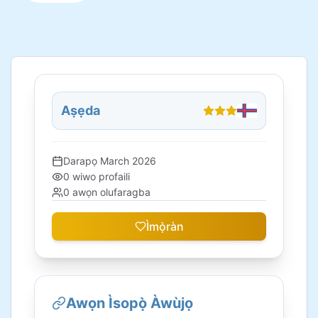
Aṣẹda
Darapọ
March 2026
0
wiwo profaili
0
awọn olufaragba
Ìmọ̀ràn
Awọn Ìsopọ̀ Àwùjọ